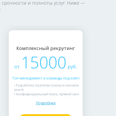
, срочности и полноты услуг. Ниже —
.
Комплексный рекрутинг
15000
от
руб.
Топ-менеджмент и команды под ключ
• Разработка стратегии поиска и executive
search
• Конфиденциальный поиск, прямой хант
• Полное сопровождение — от оффера до
Подробнее
выхода
• Поддержка адаптации, гарантия замены