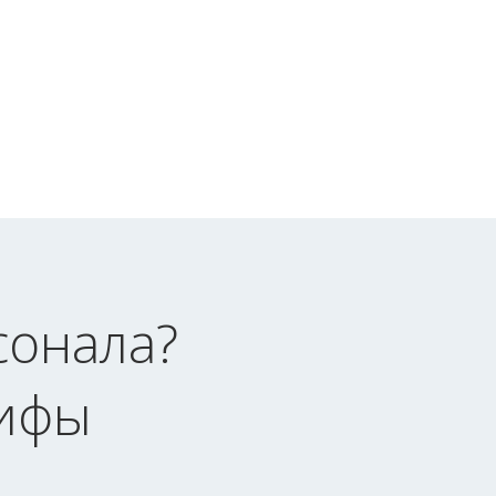
сонала?
ифы