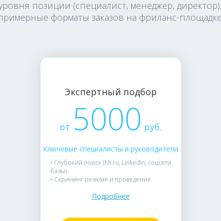
уровня позиции (специалист, менеджер, директор)
примерные форматы заказов на фриланс-площадке
Экспертный подбор
5000
от
руб.
Ключевые специалисты и руководители
• Глубокий поиск (hh.ru, LinkedIn, соцсети,
базы)
• Скрининг резюме и проведение
интервью
Подробнее
• Оценка hard и soft skills (тесты, кейсы)
• Проверка рекомендаций и подготовка
отчета