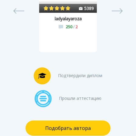
10
5389
ladyalayaroza
250
/
2
Подтвердили диплом
Прошли аттестацию
Подобрать автора