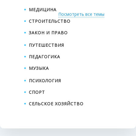
МЕДИЦИНА
Посмотреть все темы
СТРОИТЕЛЬСТВО
ЗАКОН И ПРАВО
БУХГАЛТЕРИЯ И ФИНАНСЫ
ПУТЕШЕСТВИЯ
НЕДВИЖИМОСТЬ
ПЕДАГОГИКА
КУЛИНАРИЯ
МУЗЫКА
ПЕРЕВОД С/НА
ПСИХОЛОГИЯ
АНГЛИЙСКИЙ ЯЗЫК
СПОРТ
БИЗНЕС
СЕЛЬСКОЕ ХОЗЯЙСТВО
ЭКОНОМИКА И ФИНАНСЫ
ПЕРЕВОД С/НА
НЕМЕЦКИЙ ЯЗЫК
КРАСОТА, КОСМЕТОЛОГИЯ