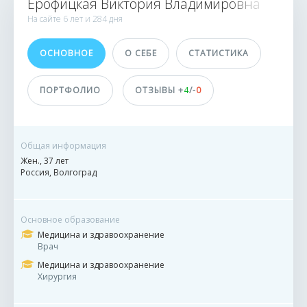
Ерофицкая Виктория Владимировна
ИСПОЛНИТЕЛИ
На сайте
6 лет и
284 дня
214 900
ОСНОВНОЕ
О СЕБЕ
СТАТИСТИКА
1603 заказа
0 сделок
ПОРТФОЛИО
ОТЗЫВЫ +
4
/-
0
Принимает оплату
не указано
Общая информация
Жен., 37 лет
Россия, Волгоград
ДОСТИЖЕНИЯ
ПОЛЬЗОВАТЕЛЯ
Основное образование
Медицина и здравоохранение
Врач
Медицина и здравоохранение
Хирургия