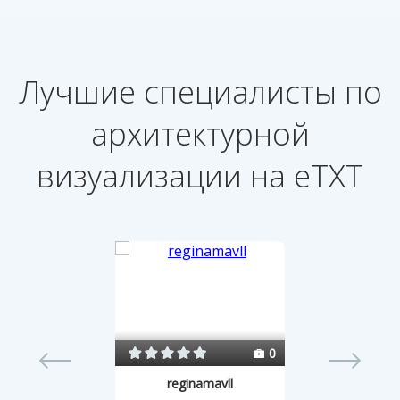
Лучшие специалисты по
архитектурной
визуализации на eTXT
54
0
reginamavll