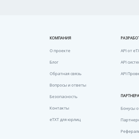
КОМПАНИЯ
РАЗРАБО
О проекте
API от eT
Блог
API сист
Обратная связь
API Пров
Вопросы и ответы
ПАРТНЕР
Безопасность
Контакты
Бонусы о
eTXT для юрлиц
Партнерс
Реферал