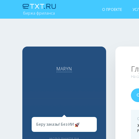
О ПРОЕКТЕ
УС
биржа фриланса
Гл
MARYN
На с
Беру заказы! Без ИИ
ИСПОЛНИТЕЛИ