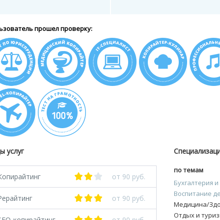
ьзователь прошел проверку:
ы услуг
Специализац
по темам
Копирайтинг
от 90 руб.
Бухгалтерия и
Воспитание д
Рерайтинг
от 90 руб.
Медицина/Зд
Отдых и тури
SEO-копирайтинг
от 90 руб.