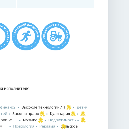
ия исполнителя
 финансы
Высокие технологии / IT
Дети/
етей
Закон и право
Кулинария
оровье
Музыка
Недвижимость
зм
Психология
Реклама
Сельское