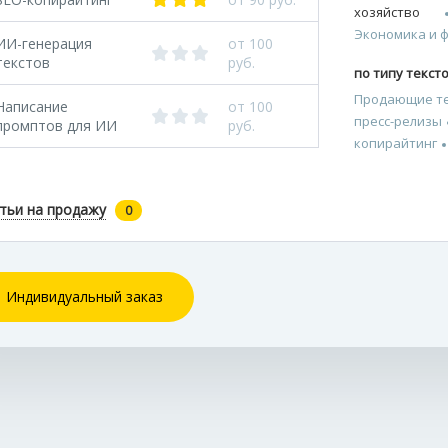
хозяйство
Экономика и 
ИИ-генерация
от 100
текстов
руб.
по типу текст
Продающие т
Написание
от 100
пресс-релизы
промптов для ИИ
руб.
копирайтинг
тьи на продажу
0
Индивидуальный заказ