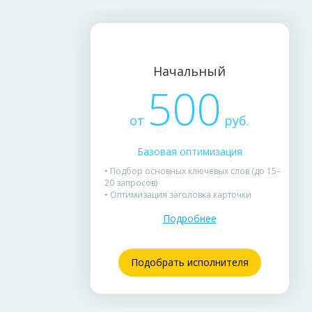
Начальный
500
от
руб.
Базовая оптимизация
• Подбор основных ключевых слов (до 15–
20 запросов)
• Оптимизация заголовка карточки
• Заполнение ключевых характеристик и
Подробнее
тегов
• Подходит для простых товарных
категорий с невысокой конкуренцией
Подобрать исполнителя