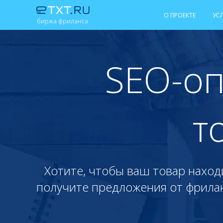
О ПРОЕКТЕ
УС
биржа фриланса
SEO-оп
т
Хотите, чтобы ваш товар наход
получите предложения от фриланс