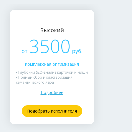
Высокий
3500
от
руб.
Комплексная оптимизация
• Глубокий SEO-анализ карточки и ниши
• Полный сбор и кластеризация
семантического ядра
• Детальный анализ конкурентов с
Подробнее
выводами и стратегией
• Написание продающего SEO-описания и
оптимизация всех полей
• Рекомендации по инфографике и rich-
Подобрать исполнителя
контенту
• Отчёт с перечнем изменений и списком
ключевых запросов