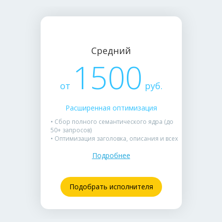
Средний
1500
от
руб.
Расширенная оптимизация
• Сбор полного семантического ядра (до
50+ запросов)
• Оптимизация заголовка, описания и всех
характеристик
Подробнее
• Краткий анализ карточек конкурентов из
топа выдачи
• SEO-описание товара с естественным
вхождением ключевых слов
Подобрать исполнителя
• Рекомендации по улучшению контента
карточки