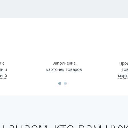
 с
Заполнение
Про
и и
карточек товаров
то
ией
марк
 знаем, кто вам ну