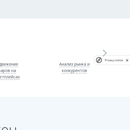
Privacy notice
движение
Анализ рынка и
варов на
конкурентов
етплейсах
жен