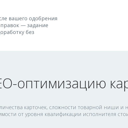
сле вашего одобрения
т правок — задание
оработку без
EO-оптимизацию ка
оличества карточек, сложности товарной ниши и н
имости от уровня квалификации исполнителя стои