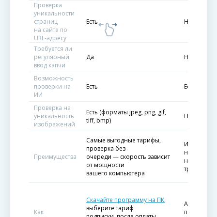
Проверка
уникальности
страниц
Есть
Нет
на сайте по
URL-адресу
Требуется ли
регулярный
Да
Нет
ввод капчи
Возможность
проверки на
Есть
Есть
ИИ
Проверка на
Есть
(форматы jpeg, png, gif,
уникальность
Нет
tiff, bmp)
изображений
Самые выгодные тарифы,
Идеальный
проверка без
небольших 
Преимущества
очереди — скорость зависит
нужно
от мощности
тратить вр
вашего компьютера
Скачайте программу на ПК
,
Авторизуйт
выберите тариф
Как
пополните
подписки, после оплаты