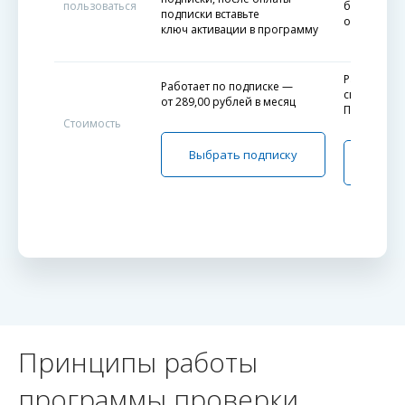
пользоваться
баланс и вс
подписки вставьте
онлайн-пр
ключ активации в программу
Разовый з
Работает по подписке —
симв.
от
289,00
рублей в месяц
При покупк
Стоимость
Выбрать подписку
Ку
Принципы работы
программы проверки