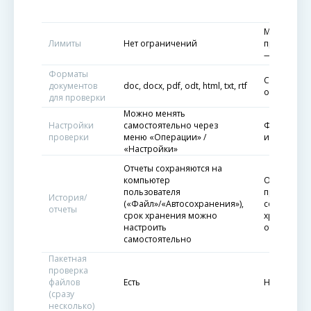
Максималь
Лимиты
Нет ограничений
проверяемо
— 50 000 с
Форматы
Скопирова
документов
doc, docx, pdf, odt, html, txt, rtf
онлайн-про
для проверки
Можно менять
Настройки
самостоятельно через
Фиксирова
проверки
меню «Операции» /
изменения
«Настройки»
Отчеты сохраняются на
компьютер
Отчеты сох
пользователя
проверок»
История/
(«Файл»/«Автосохранения»),
со ссылкой
отчеты
срок хранения можно
хранения
настроить
отчетов на
самостоятельно
Пакетная
проверка
файлов
Есть
Нет
(сразу
несколько)