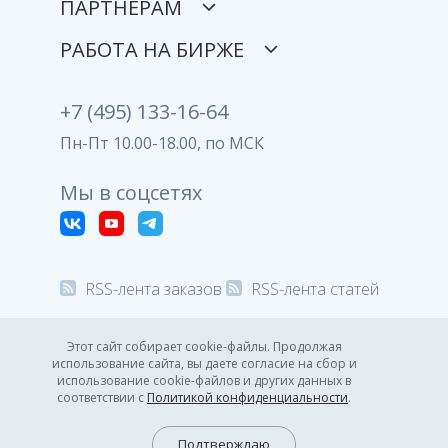
ПАРТНЕРАМ
РАБОТА НА БИРЖЕ
+7 (495) 133-16-64
Пн-Пт 10.00-18.00, по МСК
Мы в соцсетях
RSS-лента заказов
RSS-лента статей
© 2008-2026 Все права защищены.
Этот сайт собирает cookie-файлы. Продолжая
использование сайта, вы даете согласие на сбор и
Политика конфиденциальности
использование cookie-файлов и других данных в
соответствии с
Политикой конфиденциальности
.
03:37
GMT +3
8.08.2026
Подтверждаю