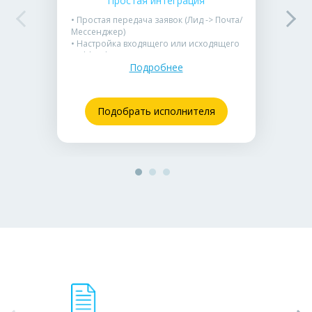
Простая интеграция
• Простая передача заявок (Лид -> Почта/
Мессенджер)
• Настройка входящего или исходящего
Webhook
Подробнее
• Использование готовых библиотек
• Без сложной обработки данных
Подойдет для уведомлений о заказах в
мессенджеры или на E-mail.
Подобрать исполнителя