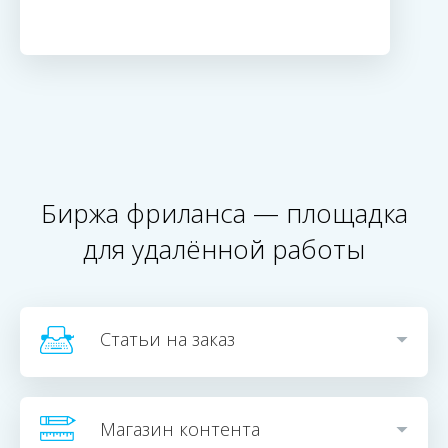
Биржа фриланса — площадка
для удалённой работы
Статьи на заказ
Копирайтинг →
Зарегистрировавшись в системе как заказчик, вы сможете
Магазин контента
заказать профессиональный творческий текст. В качестве