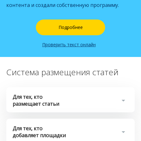
контента и создали собственную программу.
Подробнее
Проверить текст онлайн
Система размещения статей
Для тех, кто
размещает статьи
Возможность заказа и размещения статьи на одном
сайте.
Для тех, кто
Публикация текстов на форумах, в социальных сетях и
добавляет площадки
блогах.