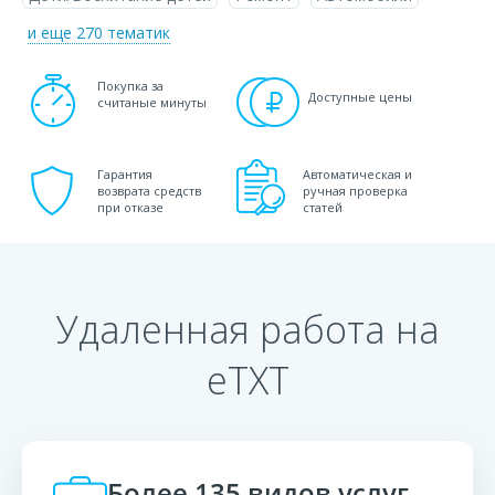
и еще 270 тематик
Покупка за
Доступные цены
считаные минуты
Гарантия
Автоматическая и
возврата средств
ручная проверка
при отказе
статей
Удаленная работа на
eTXT
Более 135 видов услуг