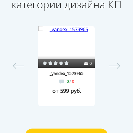
категории дизайна КП
57
0
_yandex_1573965
0
/
0
от 599 руб.