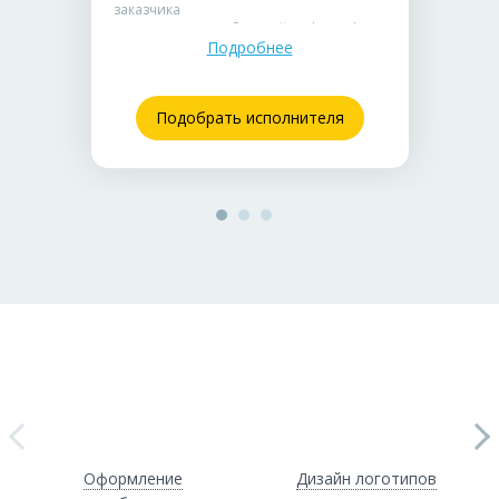
заказчика
• Использование базовой инфографики и
Подробнее
качественных бесплатных стоковых
изображений
• Идеально подходит для быстрых
массовых рассылок с понятным и простым
Подобрать исполнителя
продуктом
Оформление
Дизайн логотипов