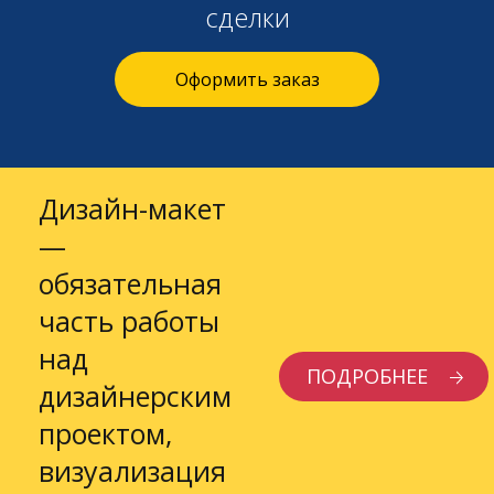
сделки
Оформить заказ
Дизайн-макет
—
обязательная
часть работы
над
ПОДРОБНЕЕ
дизайнерским
проектом,
визуализация