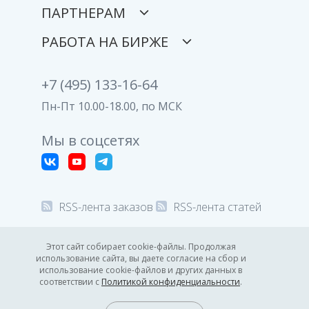
ПАРТНЕРАМ
РАБОТА НА БИРЖЕ
+7 (495) 133-16-64
Пн-Пт 10.00-18.00, по МСК
Мы в соцсетях
RSS-лента заказов
RSS-лента статей
© 2008-2026 Все права защищены.
Этот сайт собирает cookie-файлы. Продолжая
использование сайта, вы даете согласие на сбор и
Политика конфиденциальности
использование cookie-файлов и других данных в
соответствии с
Политикой конфиденциальности
.
07:08
GMT +3
7.08.2026