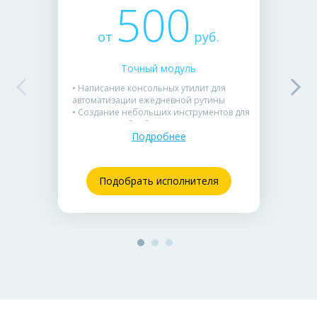
500
от
руб.
Точный модуль
• Написание консольных утилит для
автоматизации ежедневной рутины
• Создание небольших инструментов для
парсинга и обработки данных
Подробнее
• Отличное решение, если нужно быстро
написать софт для одной задачи
Подобрать исполнителя