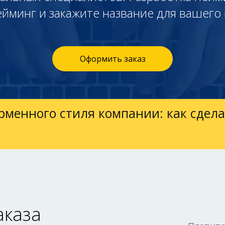
ейминг и закажите название для вашего 
Оформить заказ
рменного стиля компании: как сдела
аказа