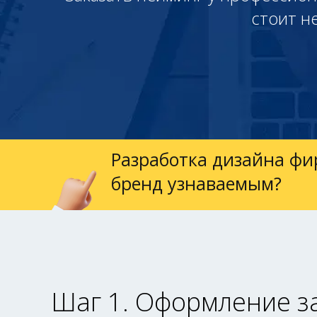
стоит н
Разработка дизайна фи
бренд узнаваемым?
Шаг 1. Оформление з