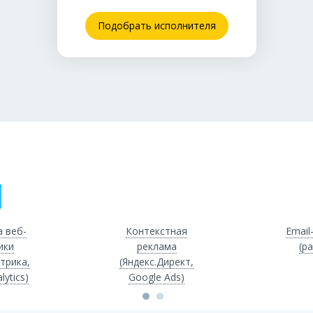
Подобрать исполнителя
 веб-
Контекстная
Email
ики
реклама
(р
трика,
(Яндекс.Директ,
lytics)
Google Ads)