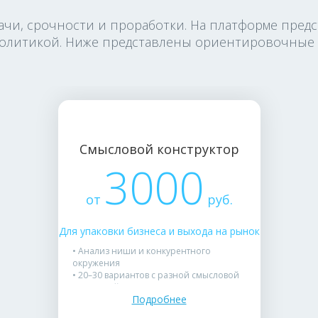
дачи, срочности и проработки. На платформе пред
олитикой. Ниже представлены ориентировочные ц
Смысловой конструктор
3000
от
руб.
Для упаковки бизнеса и выхода на рынок
• Анализ ниши и конкурентного
окружения
• 20–30 вариантов с разной смысловой
структурой
Подробнее
• Фоносмысловой анализ и проверка на
уникальность