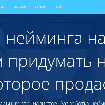
ЛУГИ
МАГАЗИН
СЕРВИСЫ
БЛОГ
 нейминга на
 придумать н
оторое прода
альных специалистов. Разработка нейми