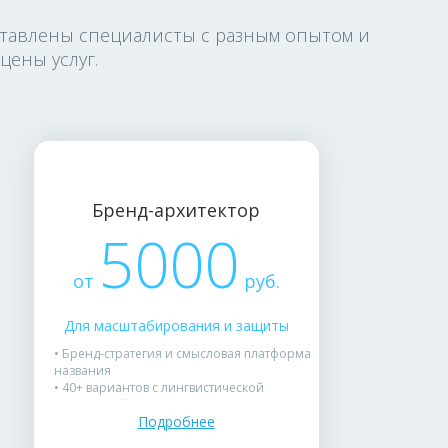
ставлены специалисты с разным опытом и
ены услуг.
Бренд-архитектор
5000
от
руб.
Для масштабирования и защиты
• Бренд-стратегия и смысловая платформа
названия
• 40+ вариантов с лингвистической
экспертизой
Подробнее
• Проверка по базам Роспатента и
рекомендации по доменной зоне