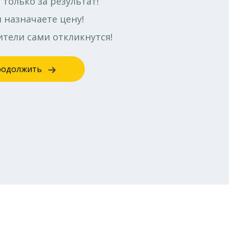
 только за результат!
 назначаете цену!
тели сами откликнутся!
родолжить