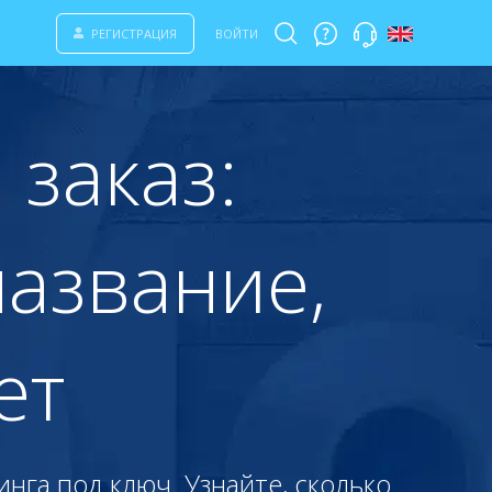
РЕГИСТРАЦИЯ
ВОЙТИ
 заказ:
азвание,
ет
нга под ключ. Узнайте, сколько