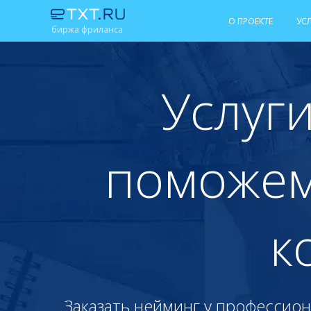
О ПРОЕКТЕ
УС
биржа фриланса
Услуги
поможем
к
Заказать нейминг у профессион