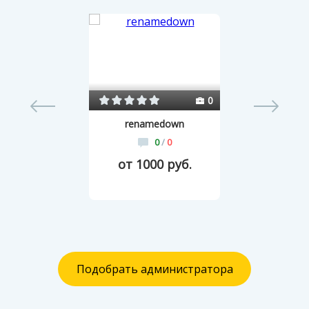
54
0
renamedown
0
/
0
от 1000 руб.
Подобрать администратора