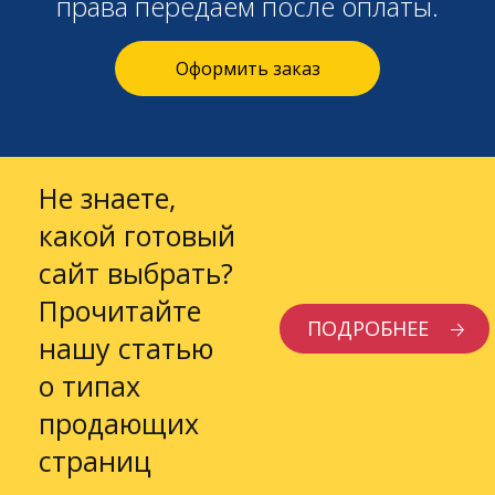
права передаём после оплаты.
Оформить заказ
Не знаете,
какой готовый
сайт выбрать?
Прочитайте
ПОДРОБНЕЕ
нашу статью
о типах
продающих
страниц