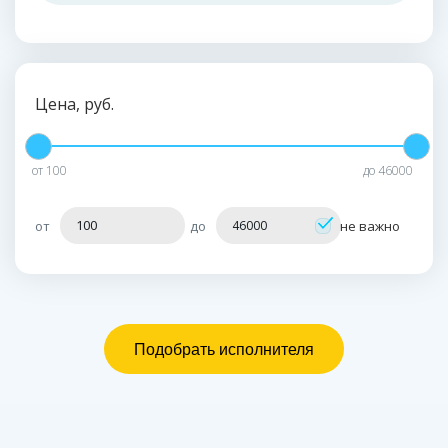
Цена, руб.
от
100
до
46000
от
до
не важно