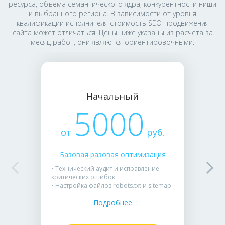
ресурса, объема семантического ядра, конкурентности ниши
и выбранного региона. В зависимости от уровня
квалификации исполнителя стоимость SEO-продвижения
сайта может отличаться. Цены ниже указаны из расчета за
месяц работ, они являются ориентировочными.
Начальный
5000
от
руб.
Базовая разовая оптимизация
• Технический аудит и исправление
критических ошибок
• Настройка файлов robots.txt и sitemap
• Оптимизация метатегов для главных
Подробнее
страниц
• Регистрация в панелях вебмастеров
• Подойдет для молодых сайтов или