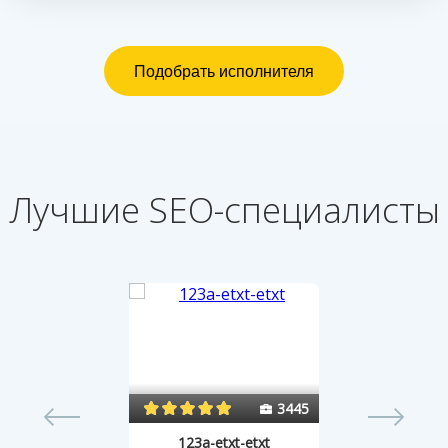
Лучшие SEO-специалисты
15
3445
123a-etxt-etxt