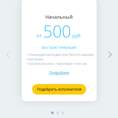
Начальный
500
от
руб.
Быстрая генерация
• Генерация мелодии или бита по вашему
описанию
• Без вокала или с черновым голосом
• Один-два варианта без внесения правок
Подробнее
• Отлично подойдет для фоновой музыки
или поиска демо-идеи
Подобрать исполнителя