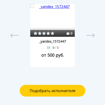
64
0
_yandex_1572447
0
/
0
от 500 руб.
Подобрать исполнителя