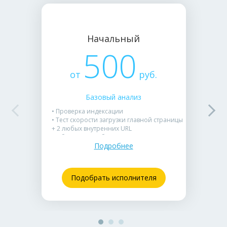
Начальный
500
от
руб.
Базовый анализ
• Проверка индексации
• Тест скорости загрузки главной страницы
+ 2 любых внутренних URL
• Обнаружение битых ссылок (404) и
Подробнее
ошибок в robots.txt / sitemap.xml
• Аудит Title и Description на страницах
• Краткий список из 10–15 проблем по
приоритету (критичные / неважные).
Подобрать исполнителя