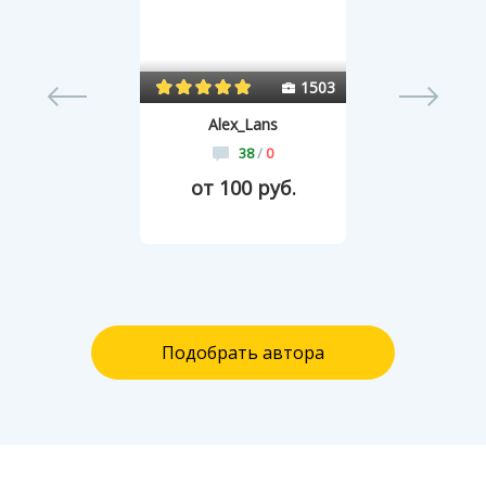
55
1503
Alex_Lans
38
/
0
от 100 руб.
Подобрать автора