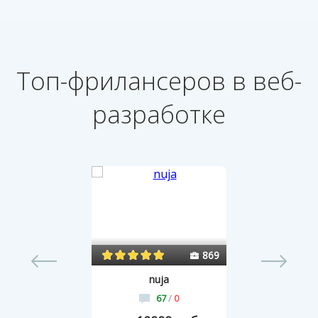
Топ-фрилансеров в веб-
разработке
1
869
nuja
67
/
0