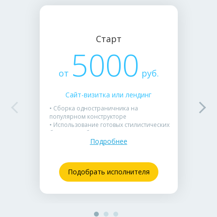
Старт
5000
от
руб.
Сайт-визитка или лендинг
• Сборка одностраничника на
популярном конструкторе
• Использование готовых стилистических
блоков и шаблонов
Подробнее
• Идеально подходит для проверки спроса
или запуска рекламной акции
Подобрать исполнителя