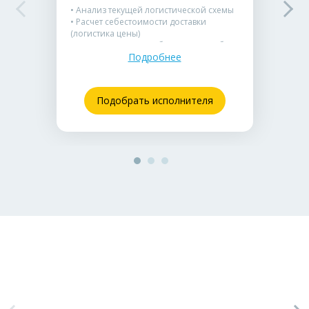
• Анализ текущей логистической схемы
• Расчет себестоимости доставки
(логистика цены)
• Консультация по выбору схемы работы
Подробнее
(FBS/FBO)
• Подбор оптимальной службы доставки
• Рекомендации по снижению издержек
Подойдет для стартапов, которым нужно
Подобрать исполнителя
понять, с чего начать.