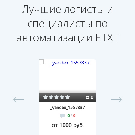
Лучшие логисты и
специалисты по
автоматизации ETXT
64
0
_yandex_1557837
0
/
0
от 1000 руб.