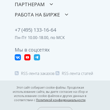
ПАРТНЕРАМ
РАБОТА НА БИРЖЕ
+7 (495) 133-16-64
Пн-Пт 10.00-18.00, по МСК
Мы в соцсетях
RSS-лента заказов
RSS-лента статей
© 2008-2026 Все права защищены.
Этот сайт собирает cookie-файлы. Продолжая
использование сайта, вы даете согласие на сбор и
Политика конфиденциальности
использование cookie-файлов и других данных в
соответствии с
Политикой конфиденциальности
.
14:45
GMT +3
8.08.2026