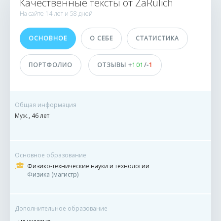
Качественные тексты от ZaRulich
ИСПОЛНИТЕЛИ
На сайте
14 лет и
58 дней
374 454
ОСНОВНОЕ
О СЕБЕ
СТАТИСТИКА
10015 заказов
5 сделок
ПОРТФОЛИО
ОТЗЫВЫ +
101
/-
1
Принимает оплату
На баланс eTXT
Общая информация
Муж., 46 лет
ДОСТИЖЕНИЯ
ПОЛЬЗОВАТЕЛЯ
Основное образование
Физико-технические науки и технологии
Физика (магистр)
Дополнительное образование