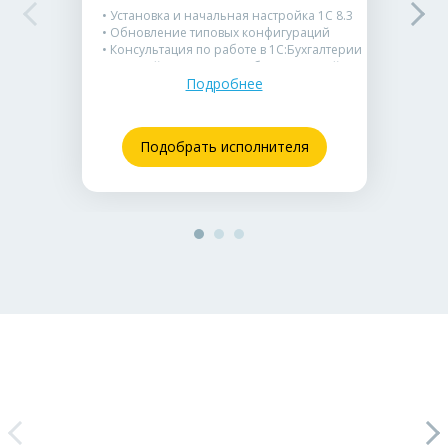
• Установка и начальная настройка 1С 8.3
• Обновление типовых конфигураций
• Консультация по работе в 1С:Бухгалтерии
• Настройка заполнения бухгалтерской
Подробнее
отчетности в 1С
• Подойдет для малого бизнеса, ИП и
решения срочных небольших проблем в
учете.
Подобрать исполнителя