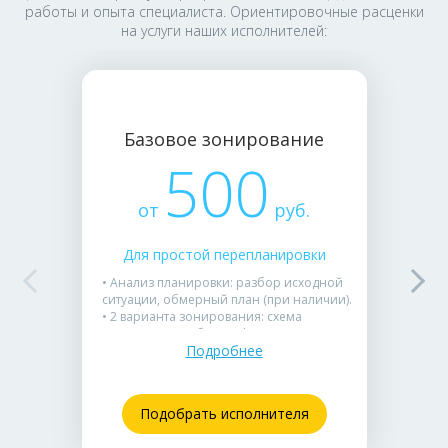
работы и опыта специалиста. Ориентировочные расценки
на услуги наших исполнителей:
Базовое зонирование
500
от
руб.
Для простой перепланировки
• Анализ планировки: разбор исходной
ситуации, обмерный план (при наличии).
• 2 варианта зонирования: схема
расстановки мебели и функциональных
Подробнее
зон.
• Коллаж стиля: подбор референсов и
цветовой гаммы для утверждения
концепции.
Подобрать исполнителя