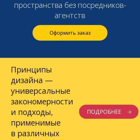
пространства без посредников-
агентств
Оформить заказ
Принципы
дизайна —
универсальные
закономерности
и подходы,
ПОДРОБНЕЕ
применимые
в различных