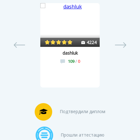
30
4224
dashluk
109
/
0
Подтвердили диплом
Прошли аттестацию