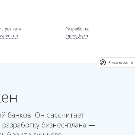
из рынка и
Разработка
курентов
брендбука
Privacy notice
жен
й банков. Он рассчитает
а разработку бизнес-плана —
выберите лучшего.