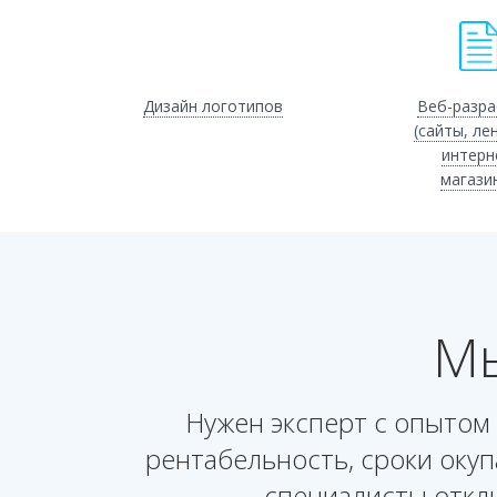
Дизайн логотипов
Веб-разра
(сайты, ле
интерн
магази
Мы
Нужен эксперт с опытом
рентабельность, сроки окуп
специалисты откл