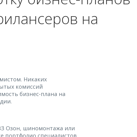
рилансеров на
мистом. Никаких
рытых комиссий
имость бизнес-плана на
удии.
ВЗ Озон, шиномонтажа или
те портфолио специалистов,