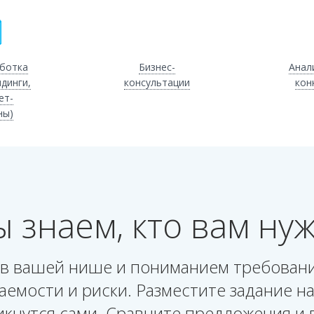
ботка
Бизнес-
Анал
ндинги,
консультации
кон
ет-
ны)
 знаем, кто вам ну
 в вашей нише и пониманием требовани
аемости и риски. Разместите задание н
икнутся сами. Сравните предложения и 