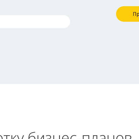
П
тку бизнес-планов