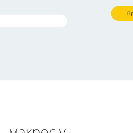
П
ь макрос у