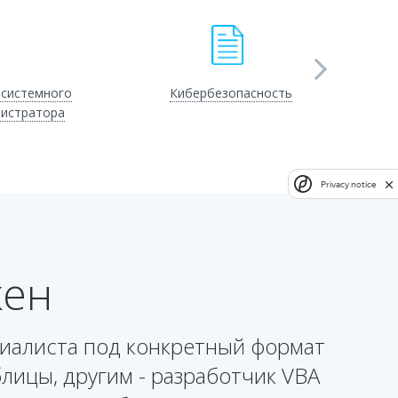
 системного
Кибербезопасность
С
истратора
Privacy notice
жен
циалиста под конкретный формат
лицы, другим - разработчик VBA