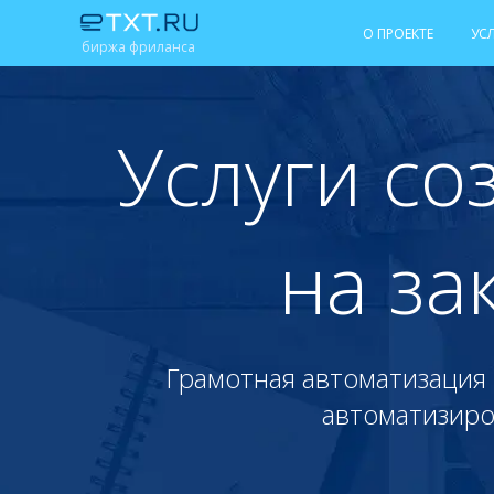
О ПРОЕКТЕ
УС
биржа фриланса
Услуги со
на за
Грамотная автоматизация 
автоматизиро