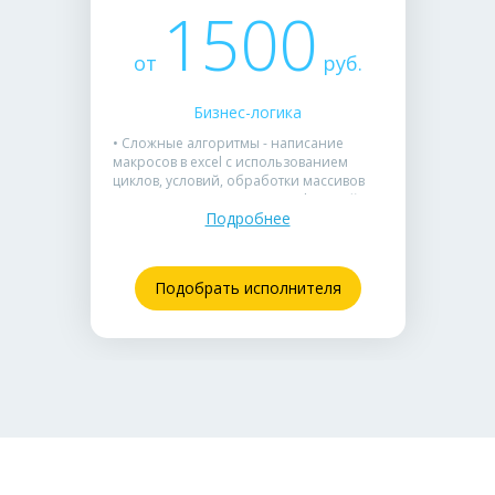
1500
от
руб.
Бизнес-логика
• Сложные алгоритмы - написание
макросов в excel с использованием
циклов, условий, обработки массивов
данных и пользовательских функций (UDF)
Подробнее
• Интеграция и импорт - автоматизация
макросами работы с внешними
источниками: импорт из CSV/XML, парсинг
сайтов или выгрузка в другие офисные
Подобрать исполнителя
приложения
• Полная документация - предоставление
кода с комментариями и обучение
пользователя работе с макросом в эксель