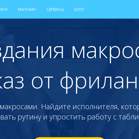
ЛУГИ
МАГАЗИН
СЕРВИСЫ
БЛОГ
здания макрос
каз от фрила
макросами. Найдите исполнителя, кото
вать рутину и упростить работу с табли