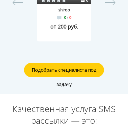
43
0
shiroo
0
/
0
от 200 руб.
Подобрать специалиста под
задачу
Качественная услуга SMS
рассылки — это: