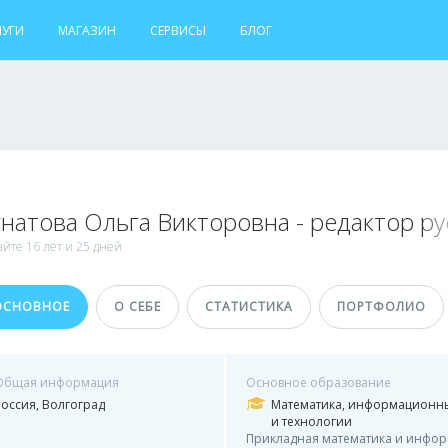
ЛУГИ
МАГАЗИН
СЕРВИСЫ
БЛОГ
натова Ольга Викторовна - редактор р
айте
16 лет и
25 дней
ОСНОВНОЕ
О СЕБЕ
СТАТИСТИКА
ПОРТФОЛИО
Общая информация
Основное образование
Россия, Волгоград
Математика, информационн
и технологии
Прикладная математика и инфор