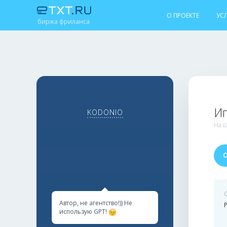
О ПРОЕКТЕ
УС
биржа фриланса
Иг
KODONIO
На с
Автор, не агентство!)) Не
использую GPT!