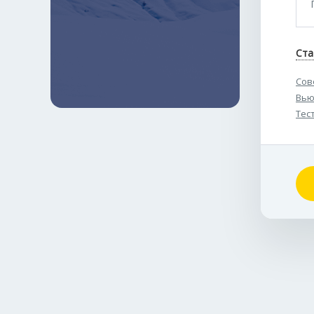
Ста
Сов
Вью
Тес