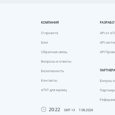
КОМПАНИЯ
РАЗРАБО
О проекте
API от eT
Блог
API сист
Обратная связь
API Пров
Вопросы и ответы
ПАРТНЕР
Безопасность
Контакты
Бонусы о
eTXT для юрлиц
Партнерс
Реферал
20:22
GMT +3
7.08.2026