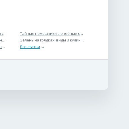
в саду
Тайные помощники: лечебные свойства минералов
на пару
Зелень на грядках: виды и кулинарные особенности
кружающими?
торы
Все статьи
→