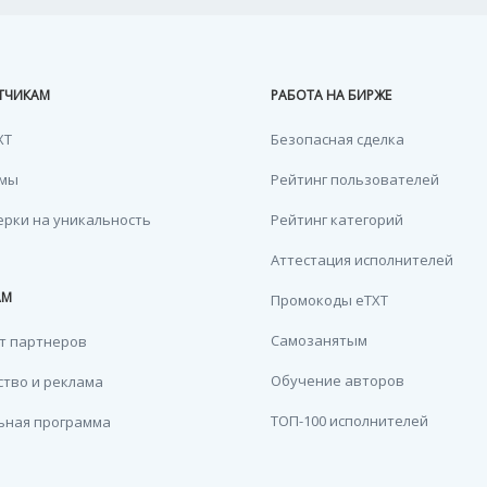
ТЧИКАМ
РАБОТА НА БИРЖЕ
XT
Безопасная сделка
емы
Рейтинг пользователей
ерки на уникальность
Рейтинг категорий
Аттестация исполнителей
АМ
Промокоды eTXT
Самозанятым
т партнеров
Обучение авторов
тво и реклама
ТОП-100 исполнителей
ьная программа