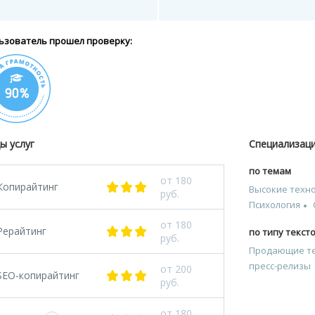
ьзователь прошел проверку:
ы услуг
Специализац
по темам
от 180
Копирайтинг
Высокие технол
руб.
Психология
от 180
Рерайтинг
по типу текст
руб.
Продающие т
пресс-релизы
от 200
SEO-копирайтинг
руб.
от 180