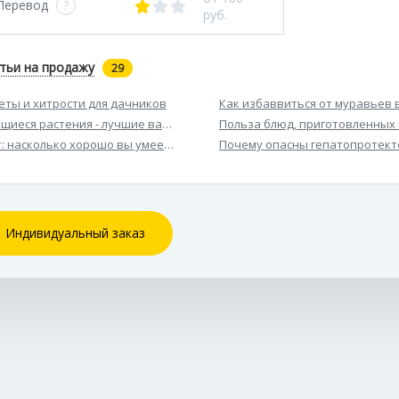
Перевод
?
руб.
тьи на продажу
29
еты и хитрости для дачников
Как избаввиться от муравьев 
щиеся растения - лучшие варианты для украшения дачи и сада
Польза блюд, приготовленных 
т: насколько хорошо вы умеете выстраивать взаимоотношения с о
Почему опасны гепатопротек
Индивидуальный заказ