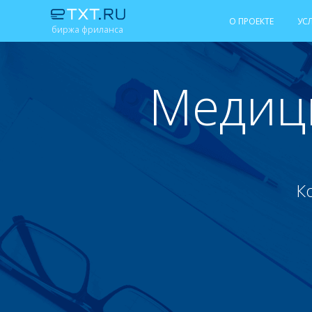
О ПРОЕКТЕ
УС
биржа фриланса
Медиц
К