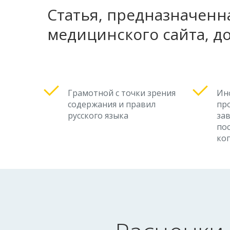
Статья, предназначенн
медицинского сайта, д
Грамотной с точки зрения
Ин
содержания и правил
пр
русского языка
за
по
ко