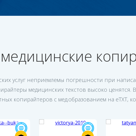
 медицинские копир
ских услуг неприемлемы погрешности при написан
райтеры медицинских текстов высоко ценятся. 
ных копирайтеров с мед.образованием на eTXT, к