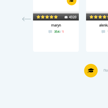
450
4320
torl-777
maryn
alenk
35
/
0
354
/
1
По