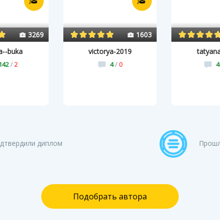
3269
1603
a--buka
victorya-2019
tatyan
142
/
2
4
/
0
4
дтвердили диплом
Прошл
Подобрать автора