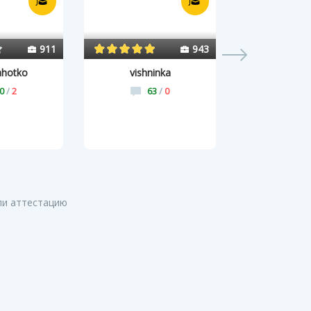
911
943
ahotko
vishninka
svetako
0
/
2
63
/
0
25
и аттестацию