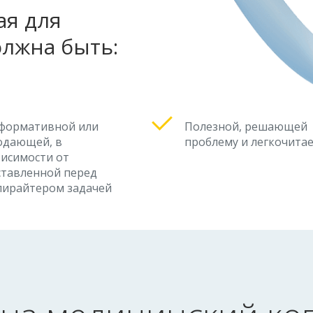
ая для
олжна быть:
формативной или
Полезной, решающей
одающей, в
проблему и легкочита
висимости от
ставленной перед
пирайтером задачей