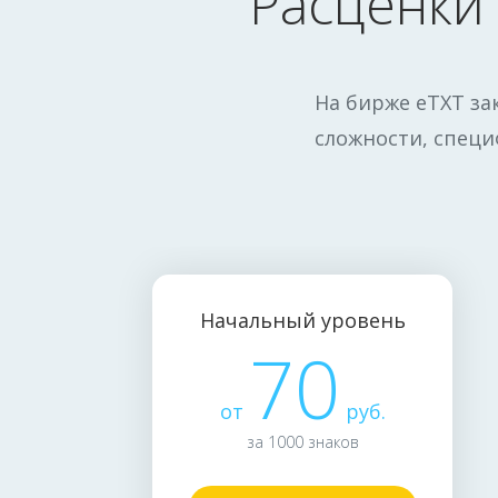
Расценки
На бирже eTXT за
сложности, специ
Начальный уровень
70
от
руб.
за 1000 знаков