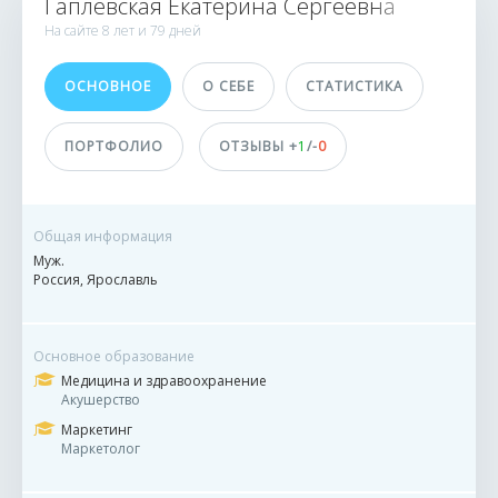
Гаплевская Екатерина Сергеевна
ИСПОЛНИТЕЛИ
На сайте
8 лет и
79 дней
50 500
ОСНОВНОЕ
О СЕБЕ
СТАТИСТИКА
81 заказ
17 сделок
ПОРТФОЛИО
ОТЗЫВЫ +
1
/-
0
Принимает оплату
На карту
Общая информация
Муж.
Россия, Ярославль
Основное образование
Медицина и здравоохранение
Акушерство
Маркетинг
Маркетолог