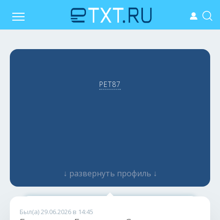
PET87
↓ развернуть профиль ↓
Диджитал - моя стихия
Был(а) 29.06.2026 в 14:45