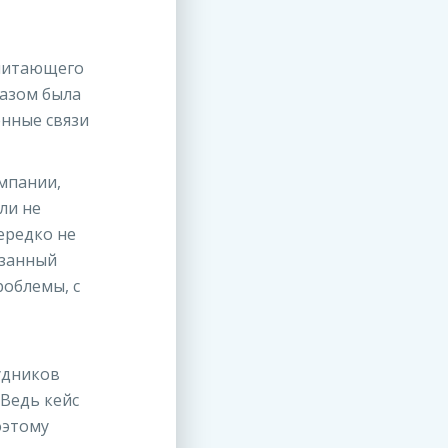
 читающего
разом была
енные связи
омпании,
ли не
ередко не
азанный
роблемы, с
удников
 Ведь кейс
оэтому