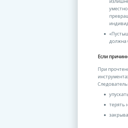
излишне
уместно
превращ
индивид
«Пустыш
должна 
Если причин
При прочтен
инструментах
Следовательн
упускат
терять 
закрыва