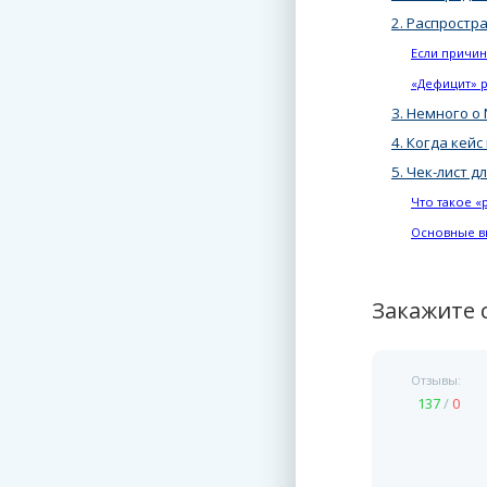
2. Распростр
Если причин
«Дефицит» 
3. Немного о
4. Когда кей
5. Чек-лист 
Что такое «
Основные 
Закажите 
azalia1789
Отзывы:
Отзывы:
1855 работ
332
/
1
137
/
0
Цена на услуги:
от 70/1000 символов
Оформить заказ