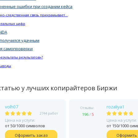
аненные ошибки при создании кейса
но-следственная связь прихрамывает…
реальных цифр
 NDA
с получился удачным
для самопроверки
результаты результатов»?
выводы
статью у лучших копирайтеров Биржи
volh07
rozaliya1
Отзывы:
2744 работ
196
/
5
Цена на услуги:
Цена на услуги:
от 50/1000 символов
от 150/1000 си
Оформить заказ
Оформить 