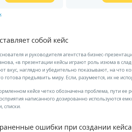
х
ставляет собой кейс
снователя и руководителя агентства бизнес-презентац
нова, «в презентации кейсы играют роль изюма в слад
т вкус, наглядно и убедительно показывают, на что к
то готова предъявить миру. Если, разумеется, их не испо
рмленном кейсе четко обозначена проблема, пути ее р
восприятия написанного дозированно используются емк
, списки.
раненные ошибки при создании кейса