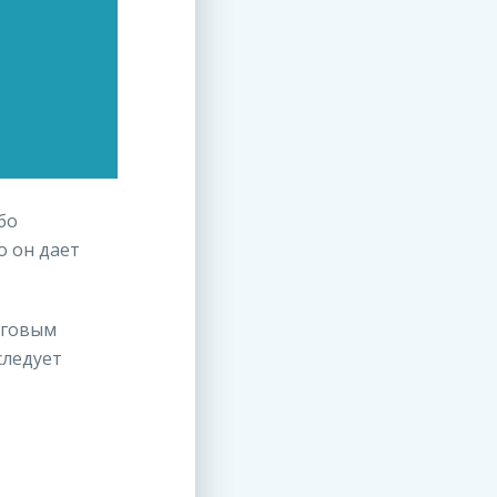
бо
о он дает
нговым
следует