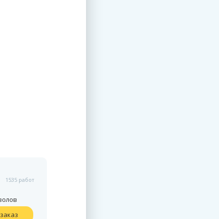
cibarda
Отзывы:
1535 работ
5208 работ
504
/
1
Цена на услуги:
мволов
от 40/1000 символов
заказ
Оформить заказ