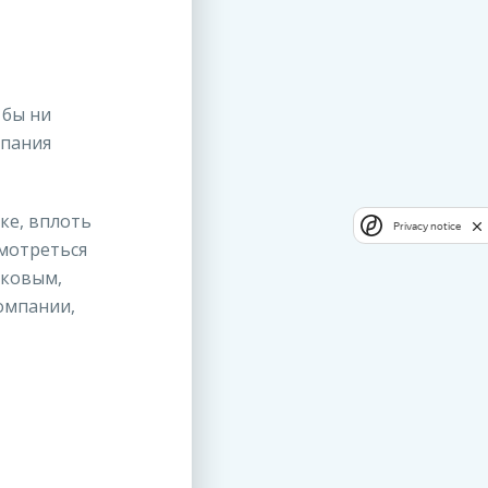
 бы ни
мпания
ке, вплоть
Privacy notice
смотреться
йковым,
омпании,