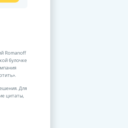
ий Romanoff
кой булочке
омпания
ртить».
ешения. Для
ие цитаты,