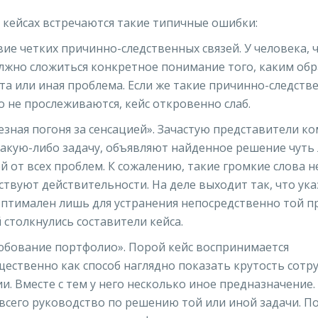
 кейсах встречаются такие типичные ошибки:
вие четких причинно-следственных связей. У человека,
олжно сложиться конкретное понимание того, каким об
та или иная проблема. Если же такие причинно-следств
о не прослеживаются, кейс откровенно слаб.
езная погоня за сенсацией». Зачастую представители к
акую-либо задачу, объявляют найденное решение чуть 
й от всех проблем. К сожалению, такие громкие слова н
ствуют действительности. На деле выходит так, что ук
оптимален лишь для устранения непосредственно той п
 столкнулись составители кейса.
бование портфолио». Порой кейс воспринимается
ественно как способ наглядно показать крутость сотр
и. Вместе с тем у него несколько иное предназначение.
всего руководство по решению той или иной задачи. П