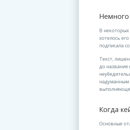
Немного
В некоторых 
хотелось его
подписала с
Текст, лишен
до названия 
неубедитель
надуманным.
выполняющей
Когда ке
Основные от