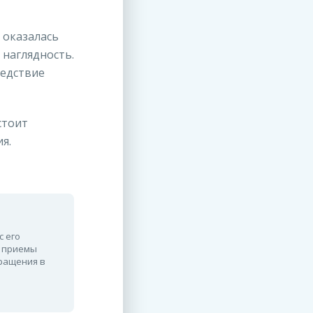
 оказалась
 наглядность.
ледствие
стоит
я.
с его
е приемы
бращения в