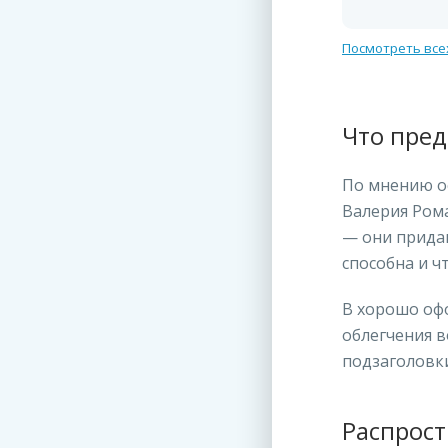
Посмотреть все
Что пред
По мнению о
Валерия Рома
— они придаю
способна и ч
В хорошо офо
облегчения 
подзаголовки
Распрост