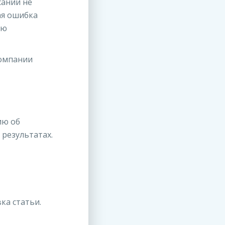
сании не
ая ошибка
ую
компании
ию об
результатах.
ка статьи.