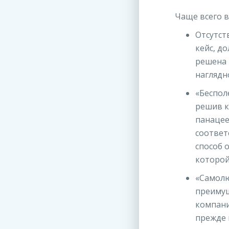
Чаще всего в
Отсутст
кейс, д
решена 
наглядн
«Беспол
решив к
панацее
соответ
способ 
которой
«Самолю
преимущ
компани
прежде 