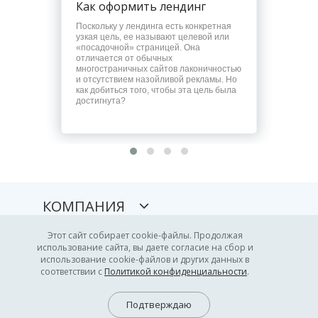
Как оформить лендинг
Поскольку у лендинга есть конкретная
узкая цель, ее называют целевой или
«посадочной» страницей. Она
отличается от обычных
многостраничных сайтов лаконичностью
и отсутствием назойливой рекламы. Но
как добиться того, чтобы эта цель была
достигнута?
КОМПАНИЯ
РАЗРАБОТЧИКАМ
Этот сайт собирает cookie-файлы. Продолжая
использование сайта, вы даете согласие на сбор и
использование cookie-файлов и других данных в
ПАРТНЕРАМ
соответствии с
Политикой конфиденциальности
.
РАБОТА НА БИРЖЕ
Подтверждаю