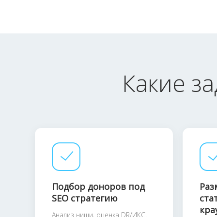
Какие з
Подбор доноров под
Раз
SEO стратегию
ста
кра
Анализ ниши, оценка DR/ИКС,