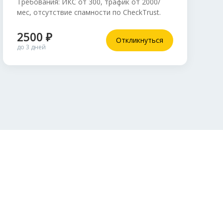
Требования: ИКС от 300, трафик от 2000/
мес, отсутствие спамности по CheckTrust.
2500 ₽
Откликнуться
до 3 дней