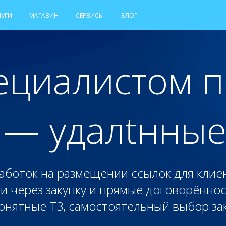
ЛУГИ
МАГАЗИН
СЕРВИСЫ
БЛОГ
ециалистом 
 — удалtнные
аботок на размещении ссылок для клиен
и через закупку и прямые договорённо
онятные ТЗ, самостоятельный выбор зак