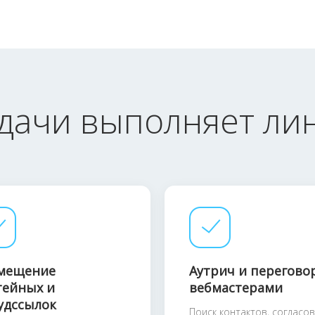
адачи выполняет ли
мещение
Аутрич и перегово
тейных и
вебмастерами
удссылок
Поиск контактов, согласо