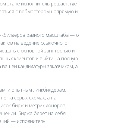
ом этапе исполнитель решает, где
иваться с вебмастером напрямую и
инкбилдеров разного масштаба — от
рактов на ведение ссылочного
мещать с основной занятостью и
оянных клиентов и выйти на полную
а вашей кандидатуры заказчиком, а
м, и опытным линкбилдерам.
не на серых схемах, а на
исок бирж и метрик доноров,
ещений. Биржа берёт на себя
уаций — исполнитель