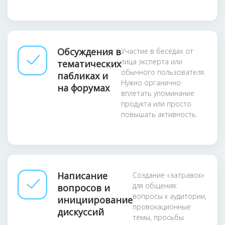
Обсуждения в
Участие в беседах от
лица эксперта или
тематических
обычного пользователя.
пабликах и
Нужно органично
на форумах
вплетать упоминание
продукта или просто
повышать активность.
Написание
Создание «затравок»
для общения:
вопросов и
вопросы к аудитории,
инициирование
провокационные
дискуссий
темы, просьбы