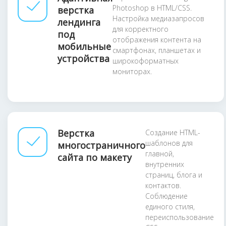
Photoshop в HTML/CSS.
верстка
Настройка медиазапросов
лендинга
для корректного
под
отображения контента на
мобильные
смартфонах, планшетах и
устройства
широкоформатных
мониторах.
Верстка
Создание HTML-
шаблонов для
многостраничного
главной,
сайта по макету
внутренних
страниц, блога и
контактов.
Соблюдение
единого стиля,
переиспользование