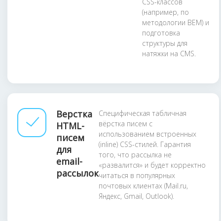
CSS-классов
(например, по
методологии BEM) и
подготовка
структуры для
натяжки на CMS.
Верстка
Специфическая табличная
вёрстка писем с
HTML-
использованием встроенных
писем
(inline) CSS-стилей. Гарантия
для
того, что рассылка не
email-
«развалится» и будет корректно
рассылок
читаться в популярных
почтовых клиентах (Mail.ru,
Яндекс, Gmail, Outlook).