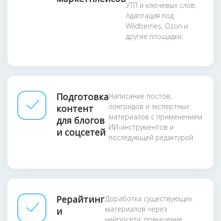
УТП и ключевых слов.
Адаптация под
Wildberries, Ozon и
другие площадки.
Подготовка
Написание постов,
лонгридов и экспертных
контент
материалов с применением
для блогов
ИИ-инструментов и
и соцсетей
последующей редактурой.
Рерайтинг
Доработка существующих
материалов через
и
нейросети: повышение