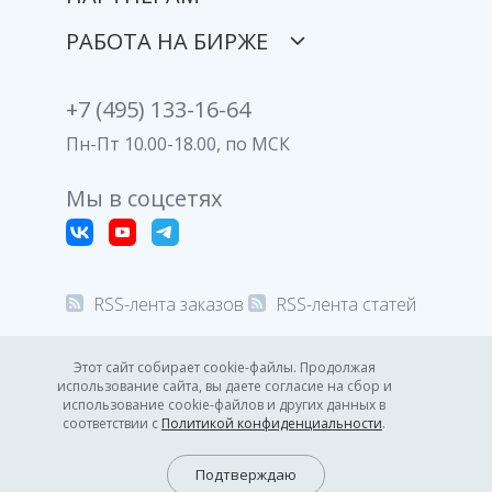
РАБОТА НА БИРЖЕ
+7 (495) 133-16-64
Пн-Пт 10.00-18.00, по МСК
Мы в соцсетях
RSS-лента заказов
RSS-лента статей
© 2008-2026 Все права защищены.
Этот сайт собирает cookie-файлы. Продолжая
использование сайта, вы даете согласие на сбор и
Политика конфиденциальности
использование cookie-файлов и других данных в
соответствии с
Политикой конфиденциальности
.
13:17
GMT +3
6.08.2026
Подтверждаю