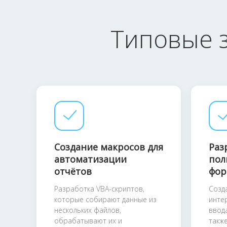
Типовые з
Создание макросов для
Раз
автоматизации
пол
отчётов
фор
Разработка VBA-скриптов,
Созд
которые собирают данные из
инте
нескольких файлов,
ввод
обрабатывают их и
такж