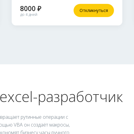
8000 ₽
Откликнуться
до 4 дней
excel-разработчик
евращает рутинные операции с
ощью VBA он создаёт макросы,
экономят бизнесу часы ручного