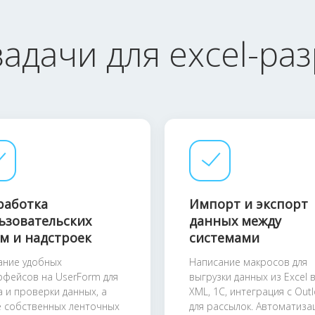
адачи для excel-ра
работка
Импорт и экспорт
ьзовательских
данных между
м и надстроек
системами
ание удобных
Написание макросов для
рфейсов на UserForm для
выгрузки данных из Excel в
а и проверки данных, а
XML, 1С, интеграция с Out
е собственных ленточных
для рассылок. Автоматиза