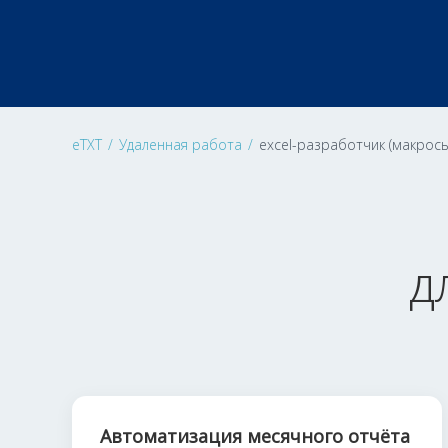
eTXT
/
Удаленная работа
/
excel-разработчик (макросы
д
Автоматизация месячного отчёта