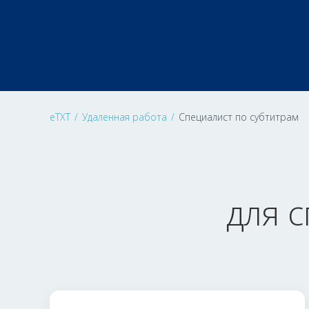
eTXT
/
Удаленная работа
/
Специалист по субтитрам
для 