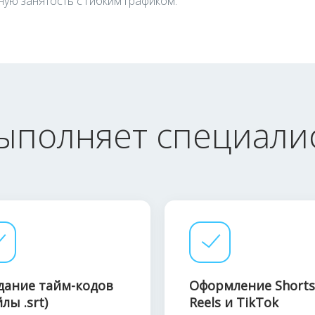
ную занятость с гибким графиком.
выполняет специалис
дание тайм-кодов
Оформление Shorts
лы .srt)
Reels и TikTok