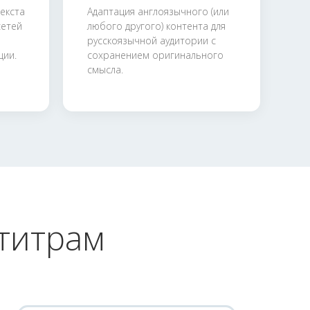
екста
Адаптация англоязычного (или
сетей
любого другого) контента для
русскоязычной аудитории с
ции.
сохранением оригинального
смысла.
бтитрам