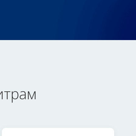
итрам