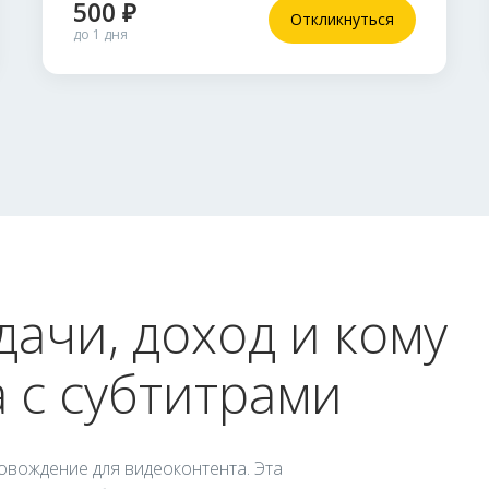
500 ₽
Откликнуться
до 1 дня
дачи, доход и кому
 с субтитрами
овождение для видеоконтента. Эта