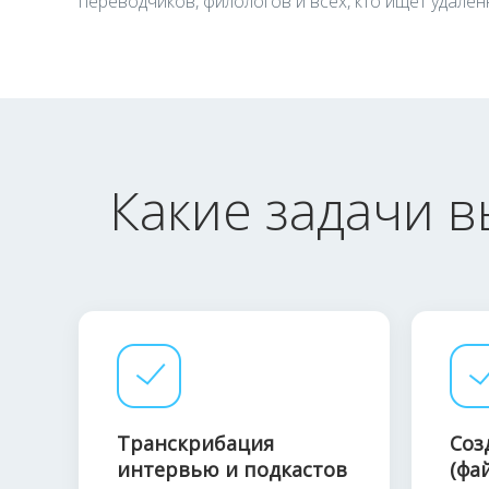
переводчиков, филологов и всех, кто ищет удалён
Какие задачи 
Транскрибация
Соз
интервью и подкастов
(фай