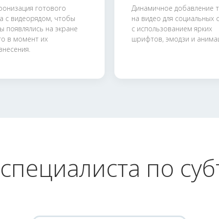
ронизация готового
Динамичное добавление т
та с видеорядом, чтобы
на видео для социальных 
ы появлялись на экране
с использованием ярких
го в момент их
шрифтов, эмодзи и анима
знесения.
специалиста по су