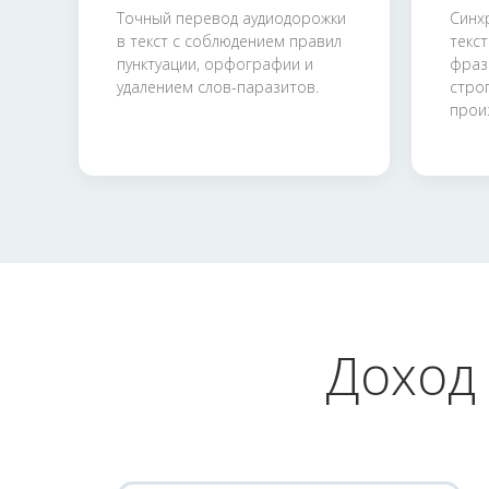
Точный перевод аудиодорожки
Синх
в текст с соблюдением правил
текс
пунктуации, орфографии и
фраз
удалением слов-паразитов.
стро
прои
Доход 