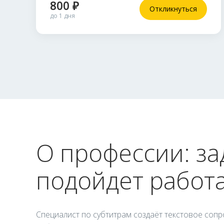
800 ₽
Откликнуться
до 1 дня
О профессии: за
подойдет работа
Специалист по субтитрам создаёт текстовое сопр