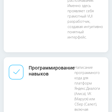
распознавания.
Именно здесь
проявляет себя
грамотный VUI
разработчик,
создавая интуитивно
понятный
интерфейс.
Программирование
Написание
программного
навыков
кода для
платформ
Яндекс.Диалоги
(Алиса), VK
(Маруся) или
Сбер (Салют),
включая