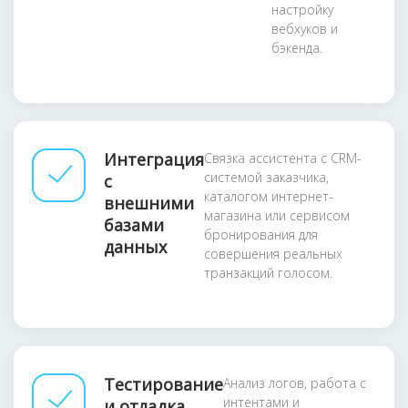
настройку
вебхуков и
бэкенда.
Интеграция
Связка ассистента с CRM-
системой заказчика,
с
каталогом интернет-
внешними
магазина или сервисом
базами
бронирования для
данных
совершения реальных
транзакций голосом.
Тестирование
Анализ логов, работа с
интентами и
и отладка