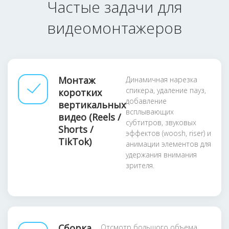
Частые задачи для
видеомонтажеров
Монтаж
Динамичная нарезка
спикера, удаление пауз,
коротких
добавление
вертикальных
всплывающих
видео (Reels /
субтитров, звуковых
Shorts /
эффектов (woosh, riser) и
TikTok)
анимации элементов для
удержания внимания
зрителя.
Сборка
Отсмотр большого объема