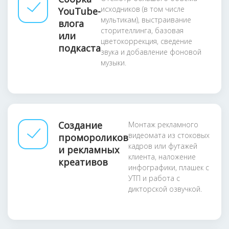
исходников (в том числе
YouTube-
мультикам), выстраивание
влога
сторителлинга, базовая
или
цветокоррекция, сведение
подкаста
звука и добавление фоновой
музыки.
Создание
Монтаж рекламного
видеомата из стоковых
промороликов
кадров или футажей
и рекламных
клиента, наложение
креативов
инфографики, плашек с
УТП и работа с
дикторской озвучкой.