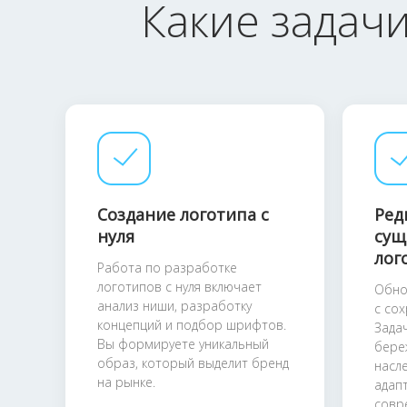
Какие задач
Создание логотипа с
Ред
нуля
сущ
лог
Работа по разработке
логотипов с нуля включает
Обно
анализ ниши, разработку
с со
концепций и подбор шрифтов.
Зада
Вы формируете уникальный
бере
образ, который выделит бренд
насл
на рынке.
адап
совр