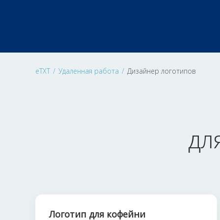
eTXT
/
Удаленная работа
/
Дизайнер логотипов
дл
Логотип для кофейни