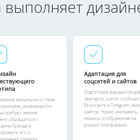
и выполняет дизайн
изайн
Адаптация для
ествующего
соцсетей и сайтов
отипа
Подготовка вариантов дл
аватарок, шапок сообщес
вление визуального стиля
ВКонтакте и Telegram, ико
хранением узнаваемости.
сайтов. Нужно учитывать
ча требует умения
нюансы отображения на
жно обращаться с
разных платформах.
едием бренда и
тировать его к
еменным трендам.