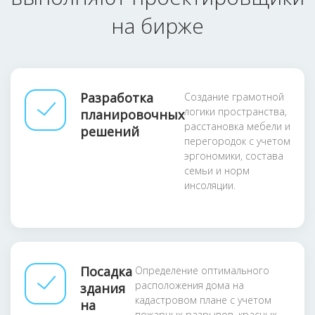
на бирже
Разработка
Создание грамотной
логики пространства,
планировочных
расстановка мебели и
решений
перегородок с учетом
эргономики, состава
семьи и норм
инсоляции.
Посадка
Определение оптимального
расположения дома на
здания
кадастровом плане с учетом
на
пожарных разрывов, красных