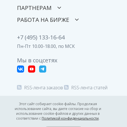
ПАРТНЕРАМ
РАБОТА НА БИРЖЕ
+7 (495) 133-16-64
Пн-Пт 10.00-18.00, по МСК
Мы в соцсетях
RSS-лента заказов
RSS-лента статей
© 2008-2026 Все права защищены.
Этот сайт собирает cookie-файлы. Продолжая
использование сайта, вы даете согласие на сбор и
Политика конфиденциальности
использование cookie-файлов и других данных в
соответствии с
Политикой конфиденциальности
.
16:31
GMT +3
7.08.2026