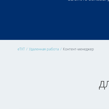
eTXT
/
Удаленная работа
/
Контент-менеджер
д