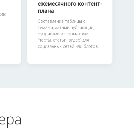
ежемесячного контент-
плана
ода
Составление таблицы с
темами, датами публикаций,
рубриками и форматами
(посты, статьи, видео) для
социальных сетей или блогов.
ера