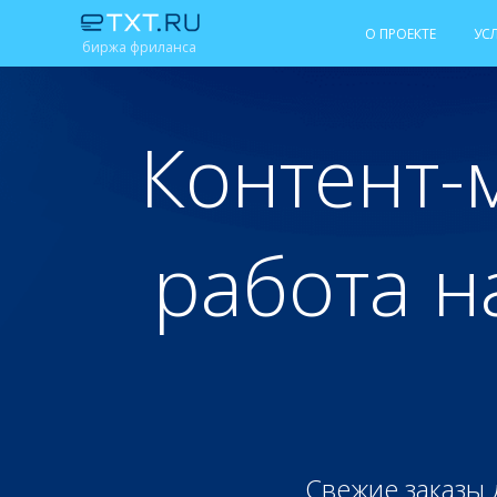
О ПРОЕКТЕ
УС
биржа фриланса
Контент-
работа н
Свежие заказы 