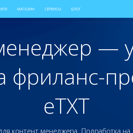
ЛУГИ
МАГАЗИН
СЕРВИСЫ
БЛОГ
менеджер — 
а фриланс-пр
eTXT
для контент менеджера. Подработка на