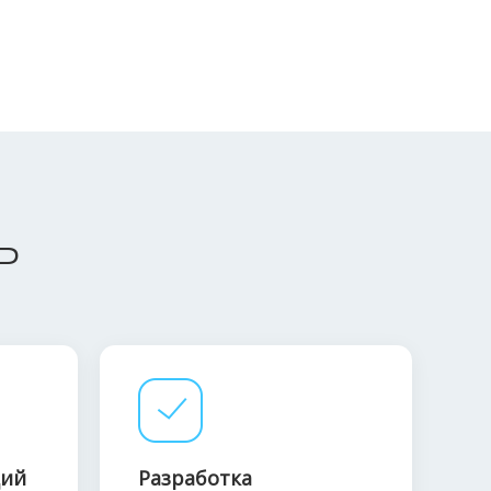
ь
ций
Разработка