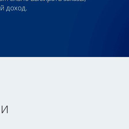
й доход.
ли