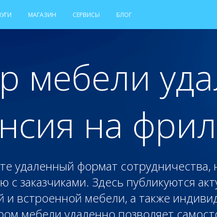
ЛУГИ
МАГАЗИН
СЕРВИСЫ
БЛОГ
р мебели уд
нсия на фри
те удаленный формат сотрудничества,
 с заказчиками. Здесь публикуются ак
й и встроенной мебели, а также индив
ром мебели удаленно позволяет самост