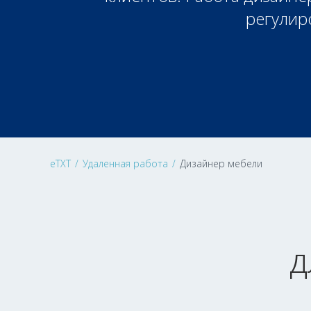
регулир
eTXT
/
Удаленная работа
/
Дизайнер мебели
д