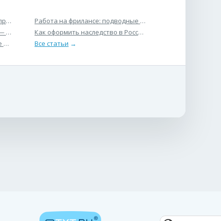
и
при ремонте под ключ — и как их избежать
Работа на фрилансе: подводные камни удалённой занято
вствие
— разумный выбор для дома
Как оформить наследство в России: пошаговая инструкци
 схемы в России и Европе: нормы, подходы и практика
Все статьи
→