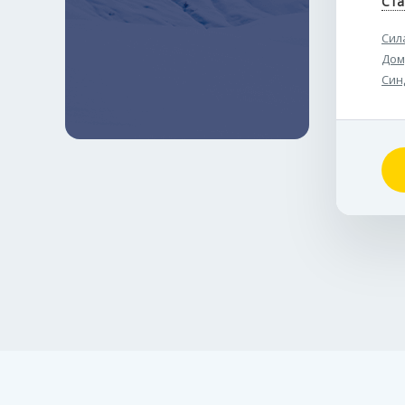
Ста
Сил
Дом
Син