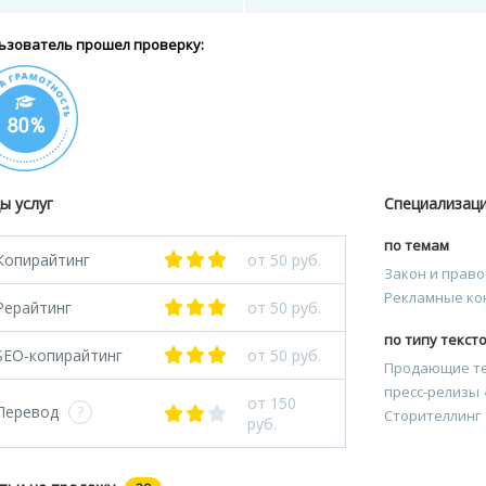
ьзователь прошел проверку:
ы услуг
Специализац
по темам
Копирайтинг
от 50 руб.
Закон и право
Рекламные ко
Рерайтинг
от 50 руб.
по типу текст
SEO-копирайтинг
от 50 руб.
Продающие т
пресс-релизы
от 150
Перевод
?
Сторителлинг
руб.