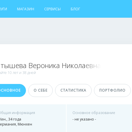
ЛУГИ
МАГАЗИН
СЕРВИСЫ
БЛОГ
атышева Вероника Николаевна
айте
10 лет и
38 дней
ОСНОВНОЕ
О СЕБЕ
СТАТИСТИКА
ПОРТФОЛИО
Общая информация
Основное образование
ен., 34 года
- не указано -
Германия, Мюнхен