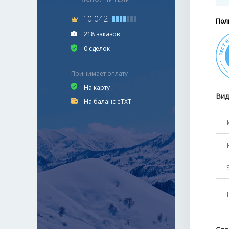
10 042
Пол
218 заказов
0 сделок
Принимает оплату
На карту
Вид
На баланс eTXT