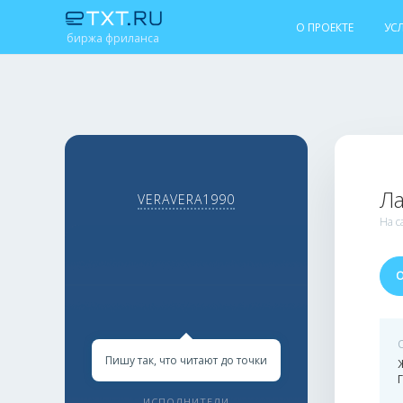
О ПРОЕКТЕ
УС
биржа фриланса
Л
VERAVERA1990
На с
Пишу так, что читают до точки
Ж
ИСПОЛНИТЕЛИ