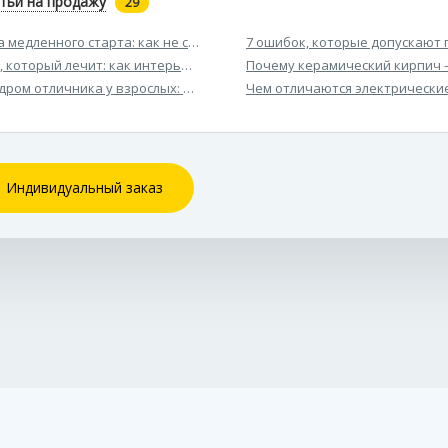
тьи на продажу
29
а медленного старта: как не сгореть на старте и всё же дойти до цел
7 ошибок, которые допускают 
, который лечит: как интерьер влияет на наше настроение и самочу
Почему керамический кирпич 
дром отличника у взрослых: симптомы, причины и как справиться
Чем отличаются электрические
Индивидуальный заказ