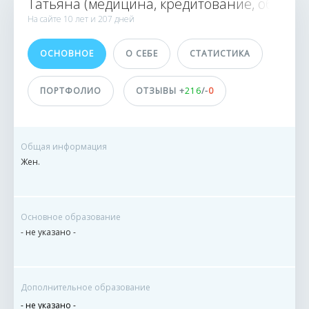
Татьяна (медицина, кредитование, образо
3009 заказов
На сайте
10 лет и
207 дней
9 сделок
ОСНОВНОЕ
О СЕБЕ
СТАТИСТИКА
Принимает оплату
На карту
ПОРТФОЛИО
ОТЗЫВЫ +
216
/-
0
На баланс eTXT
ДОСТИЖЕНИЯ
Общая информация
ПОЛЬЗОВАТЕЛЯ
Жен.
Основное образование
- не указано -
Дополнительное образование
- не указано -