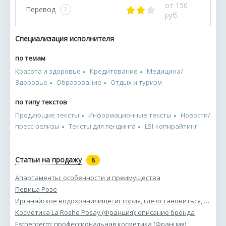
от 150
Перевод
?
руб.
Специализация исполнителя
по темам
Красота и здоровье
Кредитование
Медицина/
Здоровье
Образование
Отдых и туризм
по типу текстов
Продающие тексты
Информационные тексты
Новости/
пресс-релизы
Тексты для лендинга
LSI-копирайтинг
Статьи на продажу
8
Апартаменты: особенности и преимущества
Певица Розе
Ирганайское водохранилище: история, где остановиться, чем заняться
Косметика La Roshe Posay (Франция): описание бренда
Estherderm: профессиональная косметика (Франция)